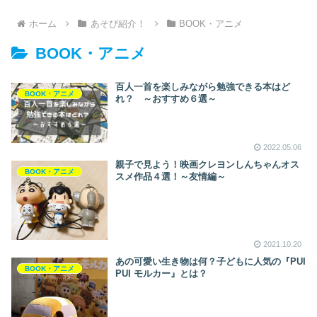
ホーム
あそび紹介！
BOOK・アニメ
BOOK・アニメ
百人一首を楽しみながら勉強できる本はど
BOOK・アニメ
れ？ ～おすすめ６選～
2022.05.06
親子で見よう！映画クレヨンしんちゃんオス
BOOK・アニメ
スメ作品４選！～友情編～
2021.10.20
あの可愛い生き物は何？子どもに人気の『PUI
BOOK・アニメ
PUI モルカー』とは？