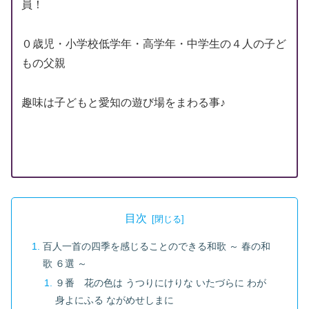
員！
０歳児・小学校低学年・高学年・中学生の４人の子ど
もの父親
趣味は子どもと愛知の遊び場をまわる事♪
目次
百人一首の四季を感じることのできる和歌 ～ 春の和
歌 ６選 ～
９番 花の色は うつりにけりな いたづらに わが
身よにふる ながめせしまに