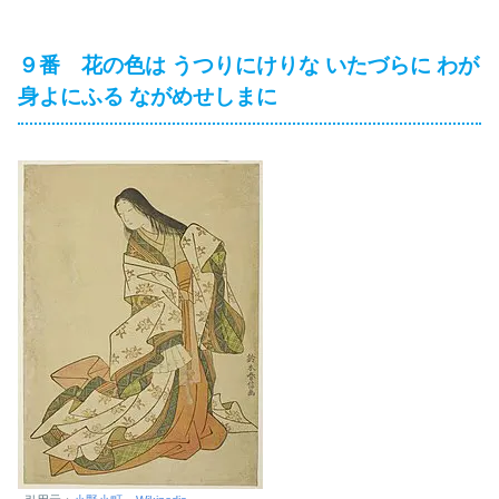
９番 花の色は うつりにけりな いたづらに わが
身よにふる ながめせしまに