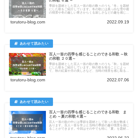
の和歌 ６選 ～
季節を題材とした百人一首の歌の数々のうち「冬」を題材
にした歌をご紹介しています。冬の歌には真っ白な雪や霜
の情景や冬の厳しい寒さからくる寂しさなどの趣を感じ取
ることができます。冬の歌にはどんな歌があるのかや、そ
の歌の意味をまとめています！ぜひご覧ください。
torutoru-blog.com
2022.09.19
百人一首の四季を感じることのできる和歌 ～秋
の和歌 ２０選～
季節を題材とした百人一首の歌の数々のうち「秋」を題材
にした歌をご紹介しています。秋の歌を知ることによっ
て、秋の紅葉や月の美しさなど、当時の情景を感じ取るこ
とができます。秋の歌にはどんな歌があるのかや、その歌
の意味をまとめています！ぜひご覧ください。
torutoru-blog.com
2022.07.06
百人一首の四季を感じることのできる和歌 ま
とめ ～夏の和歌４選～
百人一首の歌の中には季節を題材として歌った歌が数多く
あります。百人一首を学ぶと当時の季節の趣や情景を感じ
ることができます。今回はその中でも特に「夏」を題材に
した歌をご紹介しています。夏の歌のにどんな歌があるの
かや、その歌の意味をまとめています！
torutoru-blog.com
2022.06.22