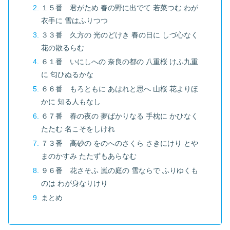
１５番 君がため 春の野に出でて 若菜つむ わが
衣手に 雪はふりつつ
３３番 久方の 光のどけき 春の日に しづ心なく
花の散るらむ
６１番 いにしへの 奈良の都の 八重桜 けふ九重
に 匂ひぬるかな
６６番 もろともに あはれと思へ 山桜 花よりほ
かに 知る人もなし
６７番 春の夜の 夢ばかりなる 手枕に かひなく
たたむ 名こそをしけれ
７３番 高砂の をのへのさくら さきにけり とや
まのかすみ たたずもあらなむ
９６番 花さそふ 嵐の庭の 雪ならで ふりゆくも
のは わが身なりけり
まとめ