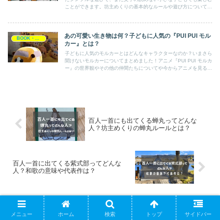
ことができます。坊主めくりの基本的なルールや遊び方について詳
しくご紹介しています。ぜひ親しみやすい坊主めくりから百人一首
を楽しんでいただけたらと思います！
あの可愛い生き物は何？子どもに人気の『PUI PUI モル
BOOK・アニメ
カー』とは？
子どもに人気のモルカーとはどんなキャラクターなのか？いまさら
聞けないモルカーについてまとめました！アニメ『PUI PUI モルカ
ー』の世界観やその他の仲間たちについてや今からアニメを見る方
法まで掲載しております！ これを読んで、子どもとモルカーにつ
いて話して盛り上がりましょう！
百人一首にも出てくる蝉丸ってどんな
人？坊主めくりの蝉丸ルールとは？
百人一首に出てくる紫式部ってどんな
人？和歌の意味や代表作は？
コメント
メニュー
ホーム
検索
トップ
サイドバー