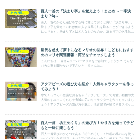
問にお答えしています。
百人一首の「決まり字」を覚えよう！まとめ ～一字決
あそび紹介！
まり 7句～
百人一首のかるた遊びをする時に覚えておくと良い「決まり字」。
決まり字を覚えていれば他の人より早く札を取ることができるよう
になります。決まり字とはどんなものなのか、決まり字のある歌は
どんなものがあるのかをご紹介しています。今回は特に一字決まり
についてまとめています。
世代を超えて夢中になるマリオの世界！こどもにおすす
BOOK・アニメ
めのマリオ関連情報・商品をチェックしよう！
こんにちは！ 皆さんスーパーマリオをご存知でしょうか？ そんな
バカな事を聞かないで下さいと、皆さんは...
アクアビーズの遊び方を紹介！人気キャラクターを作っ
あそび紹介！
てみよう！
水でくっつく不思議なおもちゃ「アクアビーズ」で可愛い動物や大
人気のすみっコぐらしや鬼滅の刃のキャラクターを作っちゃいまし
ょう！アクアビーズの遊び方や魅力、名古屋で体験できるスポット
までご紹介致します！クリスマスやお誕生日のプレゼントにお悩み
の方は参考にどうぞ！
百人一首「坊主めくり」の遊び方！やり方を知って子ど
あそび紹介！
もと一緒に楽しもう！
百人一首遊びのひとつである「坊主めくり」！絵柄の札のみを使っ
たシンプルな遊びで、まだ文字の読めない小さな子どもでも楽しむ