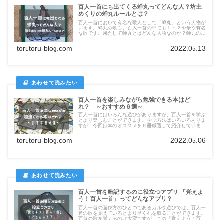
百人一首にも出てくる蝉丸ってどんな人？坊主
めくりの蝉丸ルールとは？
百人一首において有名な歌人として「蝉丸」という人物が
います。蝉丸の歌も、百人一首の中でも１～２を争う有名
な歌です。果たして蝉丸とはどんな人物なのか？蝉丸の歌
の意味は？また、坊主めくりにおけるローカルルールの
「蝉丸ルール」の例ついてまとめています。
torutoru-blog.com
2022.05.13
百人一首を楽しみながら勉強できる本はど
れ？ ～おすすめ６選～
百人一首にはいろんな遊びがありますが、百人一首を学ぶ
とより楽しむことができます。学ぶ方法はいろいろありま
すが、今回は本のオススメを６冊厳選して紹介していま
す！それぞれオリジナルのイラストなど工夫がなせれてお
り、飽きずに勉強をすることができます。
torutoru-blog.com
2022.05.06
百人一首を暗記するのに役立つアプリ 「覚えよ
う！百人一首」ってどんなアプリ？
百人一首の遊び方のひとつであるカルタ遊びでは、百人一
首の歌を覚えているとより早く札を取ることができます。
百首の歌を覚えるのは大変ですが、この「覚えよう！百人