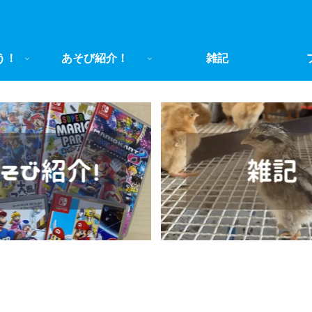
う！
あそび紹介！
雑記