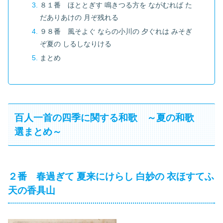
８１番 ほととぎす 鳴きつる方を ながむれば た
だありあけの 月ぞ残れる
９８番 風そよぐ ならの小川の 夕ぐれは みそぎ
ぞ夏の しるしなりける
まとめ
百人一首の四季に関する和歌 ～夏の和歌
選まとめ～
２番 春過ぎて 夏来にけらし 白妙の 衣ほすてふ
天の香具山