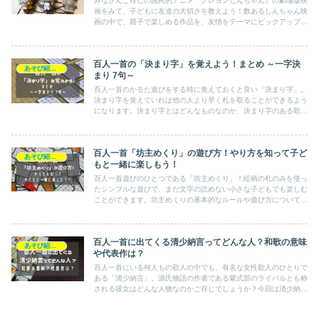
みなさんご存じの国民的アニメ『クレヨンしんちゃん』の劇場版映
画をみて、子どもに友達の大切さを教えよう！数あるしんちゃん映
画の中で、親子で楽しめる作品を、友情をテーマにピックアップ致
しました！親子でしんちゃんの活躍を見て、友情の素晴らしさを学
びましょう！
百人一首の「決まり字」を覚えよう！まとめ ～一字決
あそび紹介！
まり 7句～
百人一首のかるた遊びをする時に覚えておくと良い「決まり字」。
決まり字を覚えていれば他の人より早く札を取ることができるよう
になります。決まり字とはどんなものなのか、決まり字のある歌は
どんなものがあるのかをご紹介しています。今回は特に一字決まり
についてまとめています。
百人一首「坊主めくり」の遊び方！やり方を知って子ど
あそび紹介！
もと一緒に楽しもう！
百人一首遊びのひとつである「坊主めくり」！絵柄の札のみを使っ
たシンプルな遊びで、まだ文字の読めない小さな子どもでも楽しむ
ことができます。坊主めくりの基本的なルールや遊び方について詳
しくご紹介しています。ぜひ親しみやすい坊主めくりから百人一首
を楽しんでいただけたらと思います！
百人一首に出てくる清少納言ってどんな人？和歌の意味
あそび紹介！
や代表作は？
百人一首にいる何人もの歌人の中でも、有名な女性歌人のひとりで
ある「清少納言」。源氏物語の作者である紫式部のライバルとも称
される彼女はどんな人物なのかご存じでしょうか？今回は清少納言
はどんな人なのかや代表作、百人一首の歌の意味をご紹介します！