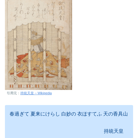
引用元：
持統天皇 – Wikipedia
春過ぎて 夏来にけらし 白妙の 衣ほすてふ 天の香具山
持統天皇