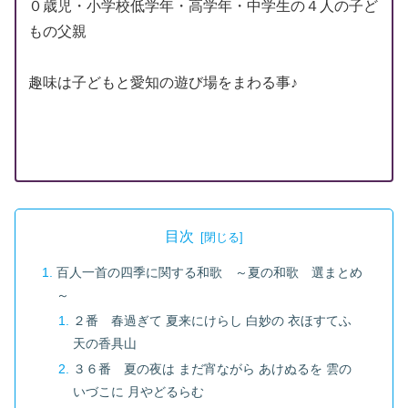
０歳児・小学校低学年・高学年・中学生の４人の子ど
もの父親
趣味は子どもと愛知の遊び場をまわる事♪
目次
百人一首の四季に関する和歌 ～夏の和歌 選まとめ
～
２番 春過ぎて 夏来にけらし 白妙の 衣ほすてふ
天の香具山
３６番 夏の夜は まだ宵ながら あけぬるを 雲の
いづこに 月やどるらむ