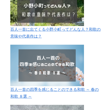
百人一首に出てくる小野小町ってどんな人？和歌の
意味や代表作は？
百人一首の四季を感じることのできる和歌 ～ 春の
和歌 ８選 ～