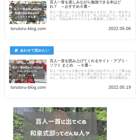
百人一首を楽しみながら勉強できる本はど
れ？ ～おすすめ６選～
百人一首にはいろんな遊びがありますが、百人一首を学ぶ
とより楽しむことができます。学ぶ方法はいろいろありま
すが、今回は本のオススメを６冊厳選して紹介していま
す！それぞれオリジナルのイラストなど工夫がなせれてお
り、飽きずに勉強をすることができます。
torutoru-blog.com
2022.05.06
百人一首を読み上げてくれるサイト・アプリ・
ソフト まとめ ～６選～
百人一首のカルタ遊びをする時に読み手がいなくて事はあ
りませんか？みんなで遊ぶ際に読み手がいないと楽しめま
せん。今はいろんなサイトや動画で百人一首の自動読み上
げを聴くことができます！今回は数ある自動読む上げの中
で、６個厳選し紹介します！自動読み上げを使ってカルタ
torutoru-blog.com
2022.05.19
を楽しみましょう！