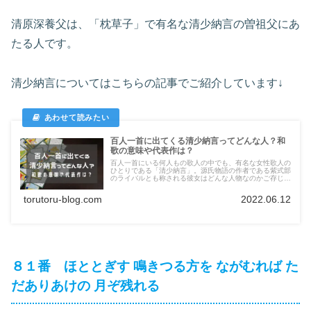
清原深養父は、「枕草子」で有名な清少納言の曽祖父にあ
たる人です。
清少納言についてはこちらの記事でご紹介しています↓
百人一首に出てくる清少納言ってどんな人？和
歌の意味や代表作は？
百人一首にいる何人もの歌人の中でも、有名な女性歌人の
ひとりである「清少納言」。源氏物語の作者である紫式部
のライバルとも称される彼女はどんな人物なのかご存じで
しょうか？今回は清少納言はどんな人なのかや代表作、百
人一首の歌の意味をご紹介します！
torutoru-blog.com
2022.06.12
８１番 ほととぎす 鳴きつる方を ながむれば た
だありあけの 月ぞ残れる