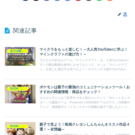
透
関連記事
マイクラをもっと楽しむ！～大人気YouTuberに学ぶ！
あそび紹介！
マインクラフトの遊び方！～
子どもが大好きなゲーム『マインクラフト』を、人気YouTuberの
方々の配信動画を参考にさせてもらって、もっと『マインクラフ
ト』を楽しむ遊び方を見つけよう！オススメの４組のYouTuberの
遊び方をご紹介しています！遊び方無限大のマイクラを子どもとプ
レイして創造力を育もう！
ポケモンは親子の最強のコミュニケーションツール！お
BOOK・アニメ
すすめの関連情報・商品をチェック！
大人から子どもまで世界中で大人気のコンテンツ『ポケットモンス
ター』の最新ゲーム「Pokémon LEGENDS アルセウス」の情報や
アニメ・漫画版ポケットモンスターの情報を親子で楽しむという視
点から発信しています！親子でポケモンを楽しめる情報盛り沢山！
親子で見よう！映画クレヨンしんちゃんオススメ作品４
BOOK・アニメ
選！～友情編～